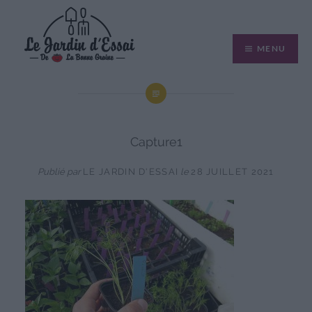
Aller
au
MENU
contenu
Capture1
Publié par
LE JARDIN D'ESSAI
le
28 JUILLET 2021