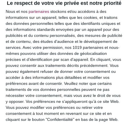
Le respect de votre vie privée est notre priorité
Votre adresse e-mail ne sera pas publiée.
Les
Nous et nos
partenaires
stockons et/ou accédons à des
champs obligatoires sont indiqués avec
*
informations sur un appareil, telles que les cookies, et traitons
des données personnelles telles que des identifiants uniques et
COMMENTAIRE
des informations standards envoyées par un appareil pour des
publicités et du contenu personnalisés, des mesures de publicité
et de contenu, des études d'audience et le développement de
services.
Avec votre permission, nos 1019 partenaires et nous-
mêmes pouvons utiliser des données de géolocalisation
précises et d’identification par scan d'appareil. En cliquant, vous
pouvez consentir aux traitements décrits précédemment. Vous
pouvez également refuser de donner votre consentement ou
accéder à des informations plus détaillées et modifier vos
préférences avant de consentir.
Veuillez noter que certains
traitements de vos données personnelles peuvent ne pas
nécessiter votre consentement, mais vous avez le droit de vous
y opposer. Vos préférences ne s'appliqueront qu’à ce site Web.
NOM
*
Vous pouvez modifier vos préférences ou retirer votre
consentement à tout moment en revenant sur ce site et en
cliquant sur le bouton "Confidentialité" en bas de la page Web.