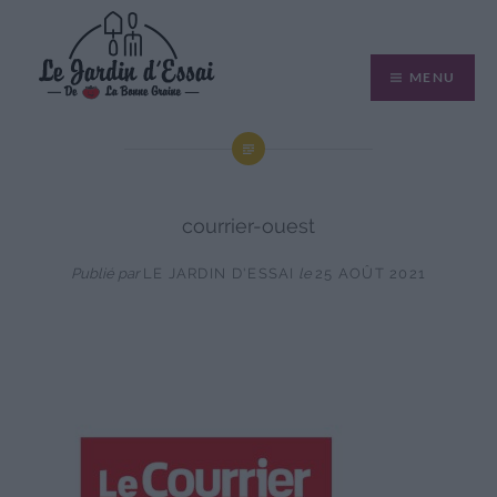
Aller
au
MENU
contenu
courrier-ouest
Publié par
LE JARDIN D'ESSAI
le
25 AOÛT 2021