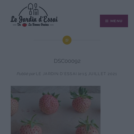
Aller
au
MENU
contenu
DSC00092
Publié par
LE JARDIN D'ESSAI
le
15 JUILLET 2021