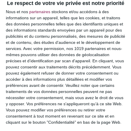
Le respect de votre vie privée est notre priorité
Votre adresse e-mail ne sera pas publiée.
Les
Nous et nos
partenaires
stockons et/ou accédons à des
champs obligatoires sont indiqués avec
*
informations sur un appareil, telles que les cookies, et traitons
des données personnelles telles que des identifiants uniques et
COMMENTAIRE
des informations standards envoyées par un appareil pour des
publicités et du contenu personnalisés, des mesures de publicité
et de contenu, des études d'audience et le développement de
services.
Avec votre permission, nos 1019 partenaires et nous-
mêmes pouvons utiliser des données de géolocalisation
précises et d’identification par scan d'appareil. En cliquant, vous
pouvez consentir aux traitements décrits précédemment. Vous
pouvez également refuser de donner votre consentement ou
accéder à des informations plus détaillées et modifier vos
préférences avant de consentir.
Veuillez noter que certains
traitements de vos données personnelles peuvent ne pas
nécessiter votre consentement, mais vous avez le droit de vous
y opposer. Vos préférences ne s'appliqueront qu’à ce site Web.
NOM
*
Vous pouvez modifier vos préférences ou retirer votre
consentement à tout moment en revenant sur ce site et en
cliquant sur le bouton "Confidentialité" en bas de la page Web.