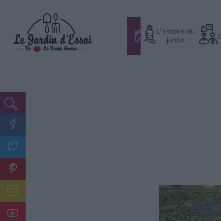
Aller
L’histoire du
au
#
jardin
contenu