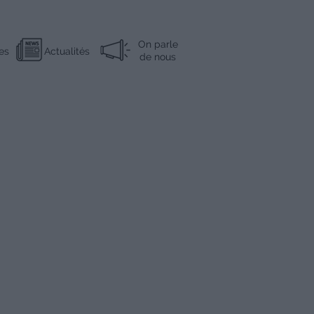
On parle
es
Actualités
de nous