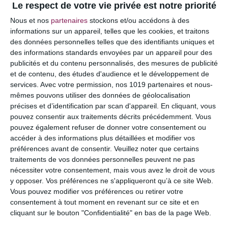
Le respect de votre vie privée est notre priorité
Votre adresse e-mail ne sera pas publiée.
Les
Nous et nos
partenaires
stockons et/ou accédons à des
champs obligatoires sont indiqués avec
*
informations sur un appareil, telles que les cookies, et traitons
des données personnelles telles que des identifiants uniques et
COMMENTAIRE
des informations standards envoyées par un appareil pour des
publicités et du contenu personnalisés, des mesures de publicité
et de contenu, des études d'audience et le développement de
services.
Avec votre permission, nos 1019 partenaires et nous-
mêmes pouvons utiliser des données de géolocalisation
précises et d’identification par scan d'appareil. En cliquant, vous
pouvez consentir aux traitements décrits précédemment. Vous
pouvez également refuser de donner votre consentement ou
accéder à des informations plus détaillées et modifier vos
préférences avant de consentir.
Veuillez noter que certains
traitements de vos données personnelles peuvent ne pas
nécessiter votre consentement, mais vous avez le droit de vous
y opposer. Vos préférences ne s'appliqueront qu’à ce site Web.
NOM
*
Vous pouvez modifier vos préférences ou retirer votre
consentement à tout moment en revenant sur ce site et en
cliquant sur le bouton "Confidentialité" en bas de la page Web.