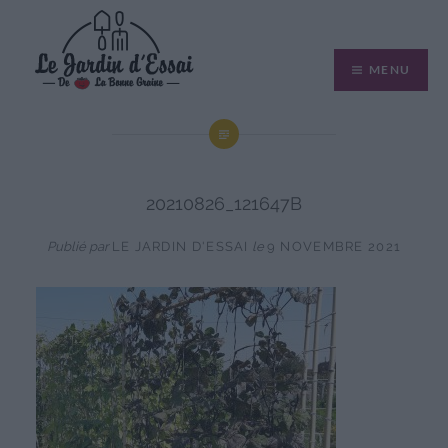
Aller
au
MENU
contenu
20210826_121647B
Publié par
LE JARDIN D'ESSAI
le
9 NOVEMBRE 2021