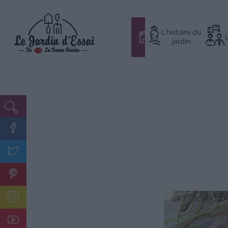
Aller
L’histoire du
au
#
jardin
contenu