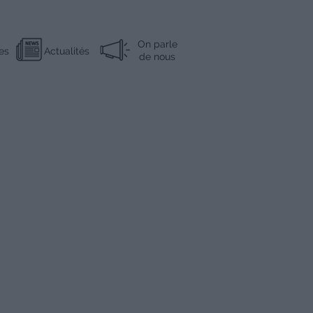
On parle
es
Actualités
de nous