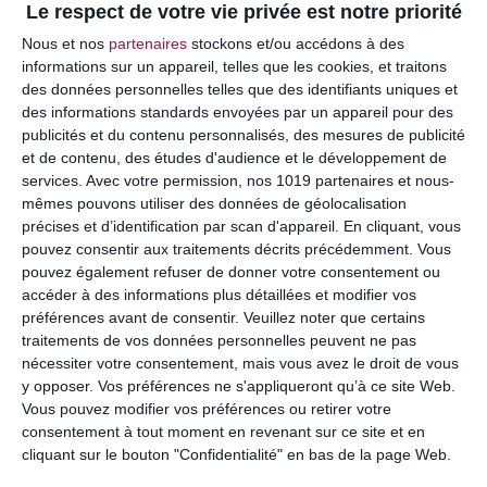
Le respect de votre vie privée est notre priorité
Votre adresse e-mail ne sera pas publiée.
Les
Nous et nos
partenaires
stockons et/ou accédons à des
champs obligatoires sont indiqués avec
*
informations sur un appareil, telles que les cookies, et traitons
des données personnelles telles que des identifiants uniques et
COMMENTAIRE
des informations standards envoyées par un appareil pour des
publicités et du contenu personnalisés, des mesures de publicité
et de contenu, des études d'audience et le développement de
services.
Avec votre permission, nos 1019 partenaires et nous-
mêmes pouvons utiliser des données de géolocalisation
précises et d’identification par scan d'appareil. En cliquant, vous
pouvez consentir aux traitements décrits précédemment. Vous
pouvez également refuser de donner votre consentement ou
accéder à des informations plus détaillées et modifier vos
préférences avant de consentir.
Veuillez noter que certains
traitements de vos données personnelles peuvent ne pas
nécessiter votre consentement, mais vous avez le droit de vous
y opposer. Vos préférences ne s'appliqueront qu’à ce site Web.
NOM
*
Vous pouvez modifier vos préférences ou retirer votre
consentement à tout moment en revenant sur ce site et en
cliquant sur le bouton "Confidentialité" en bas de la page Web.