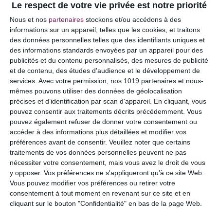
Le respect de votre vie privée est notre priorité
Votre adresse e-mail ne sera pas publiée.
Les
Nous et nos
partenaires
stockons et/ou accédons à des
champs obligatoires sont indiqués avec
*
informations sur un appareil, telles que les cookies, et traitons
des données personnelles telles que des identifiants uniques et
COMMENTAIRE
des informations standards envoyées par un appareil pour des
publicités et du contenu personnalisés, des mesures de publicité
et de contenu, des études d'audience et le développement de
services.
Avec votre permission, nos 1019 partenaires et nous-
mêmes pouvons utiliser des données de géolocalisation
précises et d’identification par scan d'appareil. En cliquant, vous
pouvez consentir aux traitements décrits précédemment. Vous
pouvez également refuser de donner votre consentement ou
accéder à des informations plus détaillées et modifier vos
préférences avant de consentir.
Veuillez noter que certains
traitements de vos données personnelles peuvent ne pas
nécessiter votre consentement, mais vous avez le droit de vous
y opposer. Vos préférences ne s'appliqueront qu’à ce site Web.
NOM
*
Vous pouvez modifier vos préférences ou retirer votre
consentement à tout moment en revenant sur ce site et en
cliquant sur le bouton "Confidentialité" en bas de la page Web.