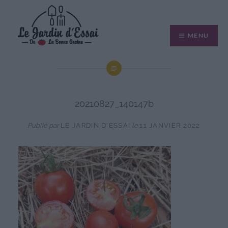
Aller
au
MENU
contenu
20210827_140147b
Publié par
LE JARDIN D'ESSAI
le
11 JANVIER 2022