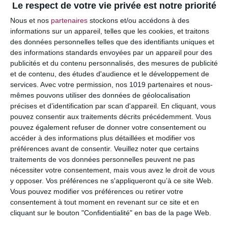
Le respect de votre vie privée est notre priorité
Votre adresse e-mail ne sera pas publiée.
Les
Nous et nos
partenaires
stockons et/ou accédons à des
champs obligatoires sont indiqués avec
*
informations sur un appareil, telles que les cookies, et traitons
des données personnelles telles que des identifiants uniques et
COMMENTAIRE
des informations standards envoyées par un appareil pour des
publicités et du contenu personnalisés, des mesures de publicité
et de contenu, des études d'audience et le développement de
services.
Avec votre permission, nos 1019 partenaires et nous-
mêmes pouvons utiliser des données de géolocalisation
précises et d’identification par scan d'appareil. En cliquant, vous
pouvez consentir aux traitements décrits précédemment. Vous
pouvez également refuser de donner votre consentement ou
accéder à des informations plus détaillées et modifier vos
préférences avant de consentir.
Veuillez noter que certains
traitements de vos données personnelles peuvent ne pas
nécessiter votre consentement, mais vous avez le droit de vous
y opposer. Vos préférences ne s'appliqueront qu’à ce site Web.
NOM
*
Vous pouvez modifier vos préférences ou retirer votre
consentement à tout moment en revenant sur ce site et en
cliquant sur le bouton "Confidentialité" en bas de la page Web.