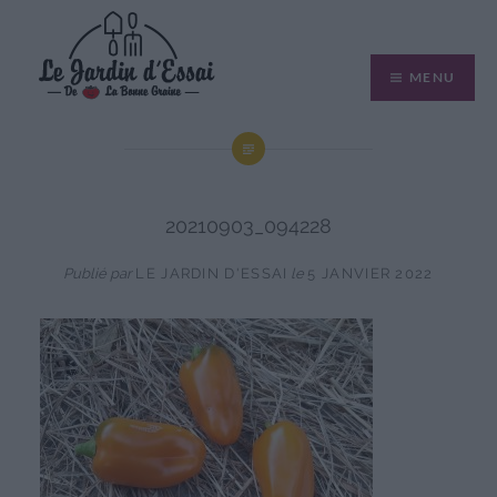
Aller
au
MENU
contenu
20210903_094228
Publié par
LE JARDIN D'ESSAI
le
5 JANVIER 2022