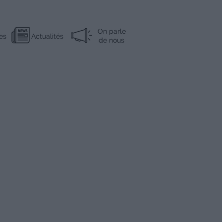
On parle
es
Actualités
de nous