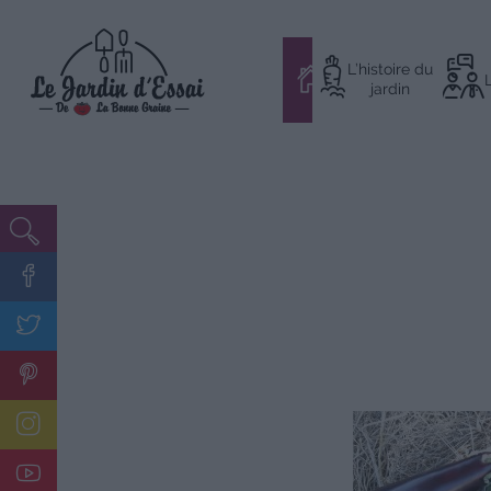
Aller
L’histoire du
au
#
jardin
contenu