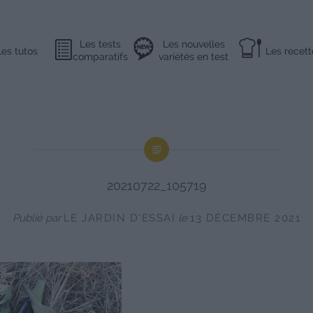
Les tests
Les nouvelles
Les tutos
Les recett
comparatifs
variétés en test
20210722_105719
Publié par
LE JARDIN D'ESSAI
le
13 DÉCEMBRE 2021