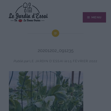
Aller
au
MENU
contenu
20201202_091235
Publié par
LE JARDIN D'ESSAI
le
15 FÉVRIER 2022