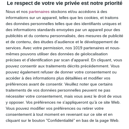
Le respect de votre vie privée est notre priorité
Votre adresse e-mail ne sera pas publiée.
Les
Nous et nos
partenaires
stockons et/ou accédons à des
champs obligatoires sont indiqués avec
*
informations sur un appareil, telles que les cookies, et traitons
des données personnelles telles que des identifiants uniques et
COMMENTAIRE
des informations standards envoyées par un appareil pour des
publicités et du contenu personnalisés, des mesures de publicité
et de contenu, des études d'audience et le développement de
services.
Avec votre permission, nos 1019 partenaires et nous-
mêmes pouvons utiliser des données de géolocalisation
précises et d’identification par scan d'appareil. En cliquant, vous
pouvez consentir aux traitements décrits précédemment. Vous
pouvez également refuser de donner votre consentement ou
accéder à des informations plus détaillées et modifier vos
préférences avant de consentir.
Veuillez noter que certains
traitements de vos données personnelles peuvent ne pas
nécessiter votre consentement, mais vous avez le droit de vous
y opposer. Vos préférences ne s'appliqueront qu’à ce site Web.
NOM
*
Vous pouvez modifier vos préférences ou retirer votre
consentement à tout moment en revenant sur ce site et en
cliquant sur le bouton "Confidentialité" en bas de la page Web.