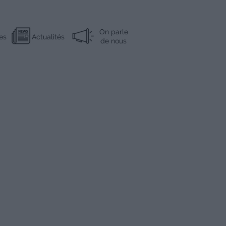
On parle
es
Actualités
de nous