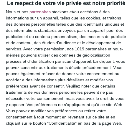
Le respect de votre vie privée est notre priorité
Votre adresse e-mail ne sera pas publiée.
Les
Nous et nos
partenaires
stockons et/ou accédons à des
champs obligatoires sont indiqués avec
*
informations sur un appareil, telles que les cookies, et traitons
des données personnelles telles que des identifiants uniques et
COMMENTAIRE
des informations standards envoyées par un appareil pour des
publicités et du contenu personnalisés, des mesures de publicité
et de contenu, des études d'audience et le développement de
services.
Avec votre permission, nos 1019 partenaires et nous-
mêmes pouvons utiliser des données de géolocalisation
précises et d’identification par scan d'appareil. En cliquant, vous
pouvez consentir aux traitements décrits précédemment. Vous
pouvez également refuser de donner votre consentement ou
accéder à des informations plus détaillées et modifier vos
préférences avant de consentir.
Veuillez noter que certains
traitements de vos données personnelles peuvent ne pas
nécessiter votre consentement, mais vous avez le droit de vous
y opposer. Vos préférences ne s'appliqueront qu’à ce site Web.
NOM
*
Vous pouvez modifier vos préférences ou retirer votre
consentement à tout moment en revenant sur ce site et en
cliquant sur le bouton "Confidentialité" en bas de la page Web.