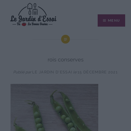
Aller
au
MENU
contenu
rois conserves
Publié par
LE JARDIN D'ESSAI
le
15 DÉCEMBRE 2021