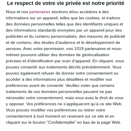
Le respect de votre vie privée est notre priorité
Votre adresse e-mail ne sera pas publiée.
Les
Nous et nos
partenaires
stockons et/ou accédons à des
champs obligatoires sont indiqués avec
*
informations sur un appareil, telles que les cookies, et traitons
des données personnelles telles que des identifiants uniques et
COMMENTAIRE
des informations standards envoyées par un appareil pour des
publicités et du contenu personnalisés, des mesures de publicité
et de contenu, des études d'audience et le développement de
services.
Avec votre permission, nos 1019 partenaires et nous-
mêmes pouvons utiliser des données de géolocalisation
précises et d’identification par scan d'appareil. En cliquant, vous
pouvez consentir aux traitements décrits précédemment. Vous
pouvez également refuser de donner votre consentement ou
accéder à des informations plus détaillées et modifier vos
préférences avant de consentir.
Veuillez noter que certains
traitements de vos données personnelles peuvent ne pas
nécessiter votre consentement, mais vous avez le droit de vous
y opposer. Vos préférences ne s'appliqueront qu’à ce site Web.
NOM
*
Vous pouvez modifier vos préférences ou retirer votre
consentement à tout moment en revenant sur ce site et en
cliquant sur le bouton "Confidentialité" en bas de la page Web.