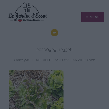
Aller
au
MENU
contenu
20200929_123326
Publié par
LE JARDIN D'ESSAI
le
6 JANVIER 2022