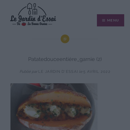
Aller
au
MENU
contenu
Patatedouceentière_garnie (2)
Publié par
LE JARDIN D'ESSAI
le
5 AVRIL 2022