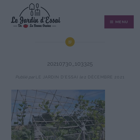
Aller
au
MENU
contenu
20210730_103325
Publié par
LE JARDIN D'ESSAI
le
2 DÉCEMBRE 2021