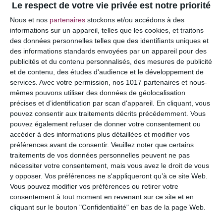
Le respect de votre vie privée est notre priorité
Votre adresse e-mail ne sera pas publiée.
Les
Nous et nos
partenaires
stockons et/ou accédons à des
champs obligatoires sont indiqués avec
*
informations sur un appareil, telles que les cookies, et traitons
des données personnelles telles que des identifiants uniques et
COMMENTAIRE
des informations standards envoyées par un appareil pour des
publicités et du contenu personnalisés, des mesures de publicité
et de contenu, des études d'audience et le développement de
services.
Avec votre permission, nos 1017 partenaires et nous-
mêmes pouvons utiliser des données de géolocalisation
précises et d’identification par scan d'appareil. En cliquant, vous
pouvez consentir aux traitements décrits précédemment. Vous
pouvez également refuser de donner votre consentement ou
accéder à des informations plus détaillées et modifier vos
préférences avant de consentir.
Veuillez noter que certains
traitements de vos données personnelles peuvent ne pas
nécessiter votre consentement, mais vous avez le droit de vous
y opposer. Vos préférences ne s'appliqueront qu’à ce site Web.
NOM
*
Vous pouvez modifier vos préférences ou retirer votre
consentement à tout moment en revenant sur ce site et en
cliquant sur le bouton "Confidentialité" en bas de la page Web.