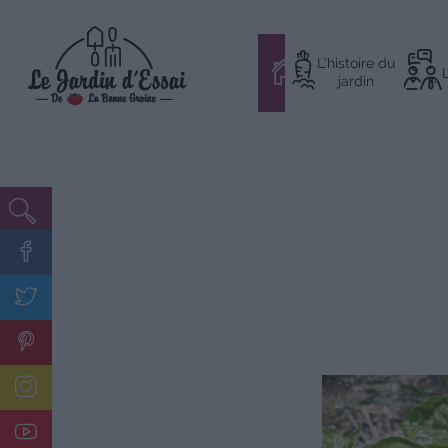
Aller
L’histoire du
au
#
jardin
contenu