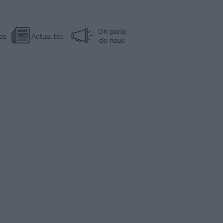
On parle
es
Actualités
de nous