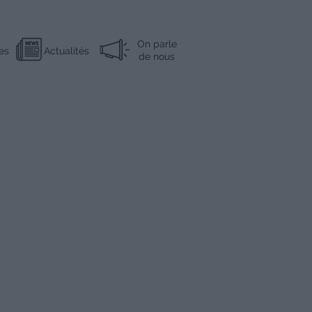
On parle
es
Actualités
de nous