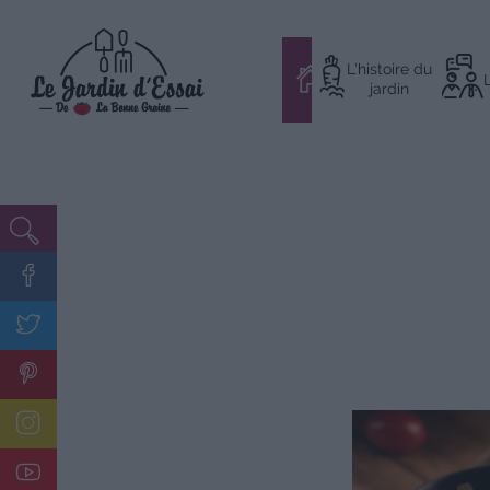
Aller
L’histoire du
au
#
jardin
contenu