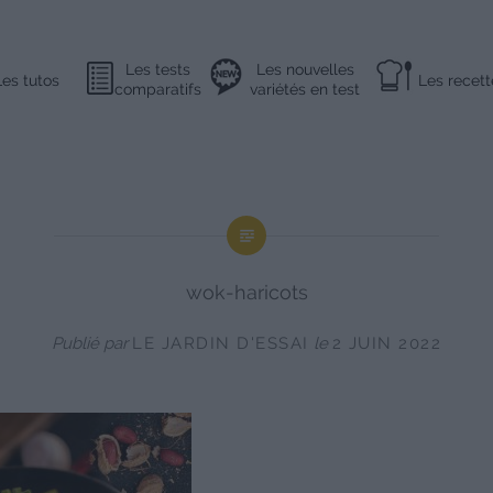
Les tests
Les nouvelles
Les tutos
Les recett
comparatifs
variétés en test
wok-haricots
Publié par
LE JARDIN D'ESSAI
le
2 JUIN 2022