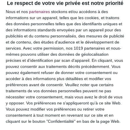
Le respect de votre vie privée est notre priorité
Votre adresse e-mail ne sera pas publiée.
Les
Nous et nos
partenaires
stockons et/ou accédons à des
champs obligatoires sont indiqués avec
*
informations sur un appareil, telles que les cookies, et traitons
des données personnelles telles que des identifiants uniques et
COMMENTAIRE
des informations standards envoyées par un appareil pour des
publicités et du contenu personnalisés, des mesures de publicité
et de contenu, des études d'audience et le développement de
services.
Avec votre permission, nos 1019 partenaires et nous-
mêmes pouvons utiliser des données de géolocalisation
précises et d’identification par scan d'appareil. En cliquant, vous
pouvez consentir aux traitements décrits précédemment. Vous
pouvez également refuser de donner votre consentement ou
accéder à des informations plus détaillées et modifier vos
préférences avant de consentir.
Veuillez noter que certains
traitements de vos données personnelles peuvent ne pas
nécessiter votre consentement, mais vous avez le droit de vous
y opposer. Vos préférences ne s'appliqueront qu’à ce site Web.
NOM
*
Vous pouvez modifier vos préférences ou retirer votre
consentement à tout moment en revenant sur ce site et en
cliquant sur le bouton "Confidentialité" en bas de la page Web.