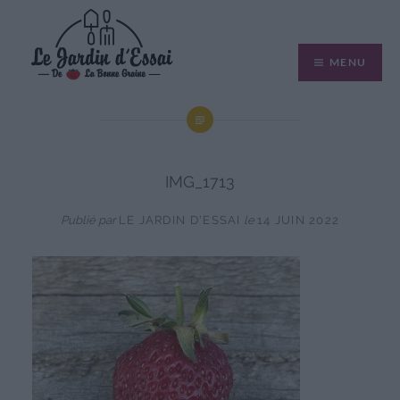
Aller
au
MENU
contenu
IMG_1713
Publié par
LE JARDIN D'ESSAI
le
14 JUIN 2022