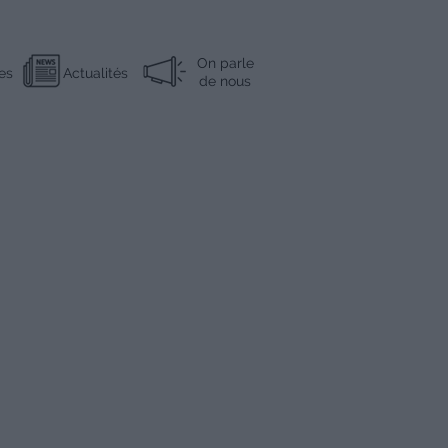
On parle
es
Actualités
de nous