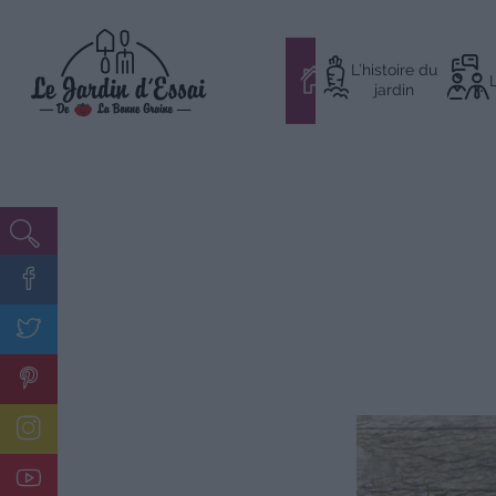
Aller
L’histoire du
au
#
jardin
contenu