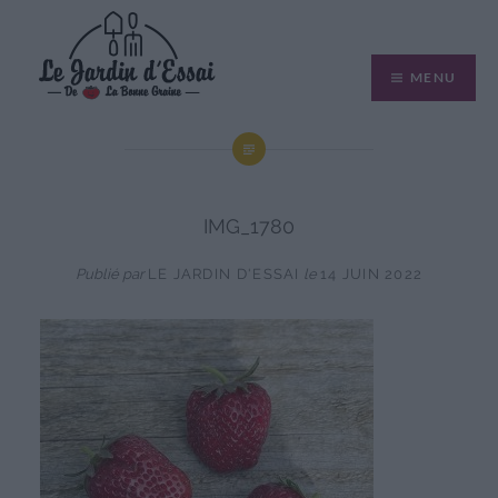
Aller
au
MENU
contenu
IMG_1780
Publié par
LE JARDIN D'ESSAI
le
14 JUIN 2022