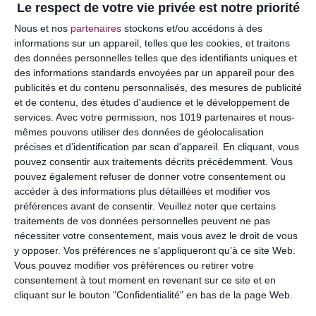
Le respect de votre vie privée est notre priorité
Votre adresse e-mail ne sera pas publiée.
Les
Nous et nos
partenaires
stockons et/ou accédons à des
champs obligatoires sont indiqués avec
*
informations sur un appareil, telles que les cookies, et traitons
des données personnelles telles que des identifiants uniques et
COMMENTAIRE
des informations standards envoyées par un appareil pour des
publicités et du contenu personnalisés, des mesures de publicité
et de contenu, des études d'audience et le développement de
services.
Avec votre permission, nos 1019 partenaires et nous-
mêmes pouvons utiliser des données de géolocalisation
précises et d’identification par scan d'appareil. En cliquant, vous
pouvez consentir aux traitements décrits précédemment. Vous
pouvez également refuser de donner votre consentement ou
accéder à des informations plus détaillées et modifier vos
préférences avant de consentir.
Veuillez noter que certains
traitements de vos données personnelles peuvent ne pas
nécessiter votre consentement, mais vous avez le droit de vous
y opposer. Vos préférences ne s'appliqueront qu’à ce site Web.
NOM
*
Vous pouvez modifier vos préférences ou retirer votre
consentement à tout moment en revenant sur ce site et en
cliquant sur le bouton "Confidentialité" en bas de la page Web.