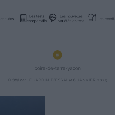
Les tests
Les nouvelles
Les tutos
Les recett
comparatifs
variétés en test
poire-de-terre-yacon
Publié par
LE JARDIN D'ESSAI
le
6 JANVIER 2023