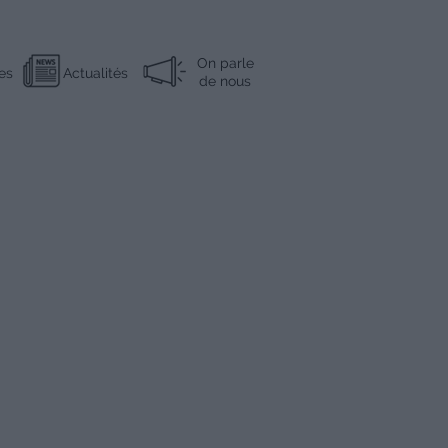
On parle
es
Actualités
de nous