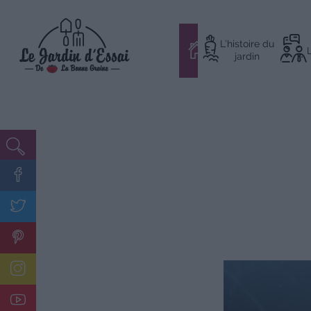
Aller
L’histoire du
au
#
jardin
contenu