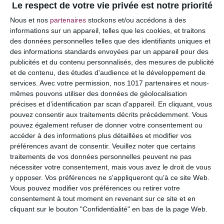
Le respect de votre vie privée est notre priorité
Votre adresse e-mail ne sera pas publiée.
Les
Nous et nos
partenaires
stockons et/ou accédons à des
champs obligatoires sont indiqués avec
*
informations sur un appareil, telles que les cookies, et traitons
des données personnelles telles que des identifiants uniques et
COMMENTAIRE
des informations standards envoyées par un appareil pour des
publicités et du contenu personnalisés, des mesures de publicité
et de contenu, des études d'audience et le développement de
services.
Avec votre permission, nos 1017 partenaires et nous-
mêmes pouvons utiliser des données de géolocalisation
précises et d’identification par scan d'appareil. En cliquant, vous
pouvez consentir aux traitements décrits précédemment. Vous
pouvez également refuser de donner votre consentement ou
accéder à des informations plus détaillées et modifier vos
préférences avant de consentir.
Veuillez noter que certains
traitements de vos données personnelles peuvent ne pas
nécessiter votre consentement, mais vous avez le droit de vous
y opposer. Vos préférences ne s'appliqueront qu’à ce site Web.
NOM
*
Vous pouvez modifier vos préférences ou retirer votre
consentement à tout moment en revenant sur ce site et en
cliquant sur le bouton "Confidentialité" en bas de la page Web.