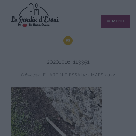
Aller
au
MENU
contenu
20201016_113351
Publié par
LE JARDIN D'ESSAI
le
2 MARS 2022