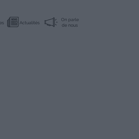
On parle
es
Actualités
de nous