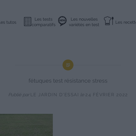
Les tests
Les nouvelles
Les tutos
Les recett
comparatifs
variétés en test
fétuques test résistance stress
Publié par
LE JARDIN D'ESSAI
le
24 FÉVRIER 2022