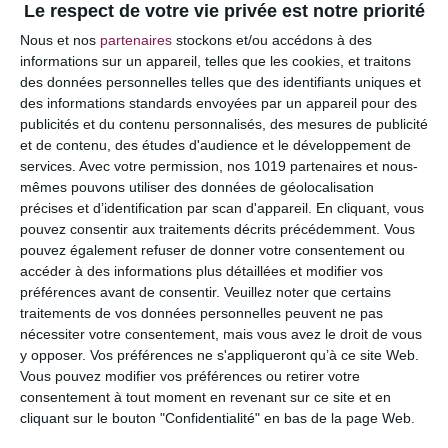
Le respect de votre vie privée est notre priorité
Votre adresse e-mail ne sera pas publiée.
Les
Nous et nos
partenaires
stockons et/ou accédons à des
champs obligatoires sont indiqués avec
*
informations sur un appareil, telles que les cookies, et traitons
des données personnelles telles que des identifiants uniques et
COMMENTAIRE
des informations standards envoyées par un appareil pour des
publicités et du contenu personnalisés, des mesures de publicité
et de contenu, des études d'audience et le développement de
services.
Avec votre permission, nos 1019 partenaires et nous-
mêmes pouvons utiliser des données de géolocalisation
précises et d’identification par scan d'appareil. En cliquant, vous
pouvez consentir aux traitements décrits précédemment. Vous
pouvez également refuser de donner votre consentement ou
accéder à des informations plus détaillées et modifier vos
préférences avant de consentir.
Veuillez noter que certains
traitements de vos données personnelles peuvent ne pas
nécessiter votre consentement, mais vous avez le droit de vous
y opposer. Vos préférences ne s'appliqueront qu’à ce site Web.
NOM
*
Vous pouvez modifier vos préférences ou retirer votre
consentement à tout moment en revenant sur ce site et en
cliquant sur le bouton "Confidentialité" en bas de la page Web.