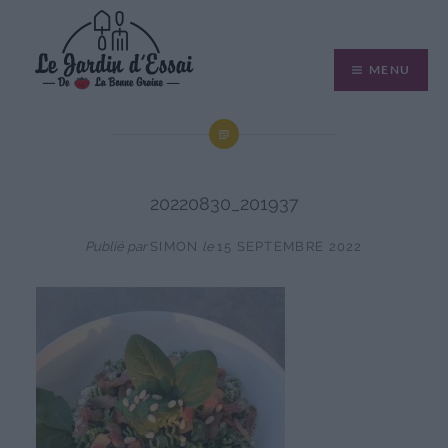
Aller
au
MENU
contenu
20220830_201937
Publié par
SIMON
le
15 SEPTEMBRE 2022