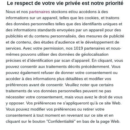
Le respect de votre vie privée est notre priorité
Votre adresse e-mail ne sera pas publiée.
Les
Nous et nos
partenaires
stockons et/ou accédons à des
champs obligatoires sont indiqués avec
*
informations sur un appareil, telles que les cookies, et traitons
des données personnelles telles que des identifiants uniques et
COMMENTAIRE
des informations standards envoyées par un appareil pour des
publicités et du contenu personnalisés, des mesures de publicité
et de contenu, des études d'audience et le développement de
services.
Avec votre permission, nos 1019 partenaires et nous-
mêmes pouvons utiliser des données de géolocalisation
précises et d’identification par scan d'appareil. En cliquant, vous
pouvez consentir aux traitements décrits précédemment. Vous
pouvez également refuser de donner votre consentement ou
accéder à des informations plus détaillées et modifier vos
préférences avant de consentir.
Veuillez noter que certains
traitements de vos données personnelles peuvent ne pas
nécessiter votre consentement, mais vous avez le droit de vous
y opposer. Vos préférences ne s'appliqueront qu’à ce site Web.
NOM
*
Vous pouvez modifier vos préférences ou retirer votre
consentement à tout moment en revenant sur ce site et en
cliquant sur le bouton "Confidentialité" en bas de la page Web.