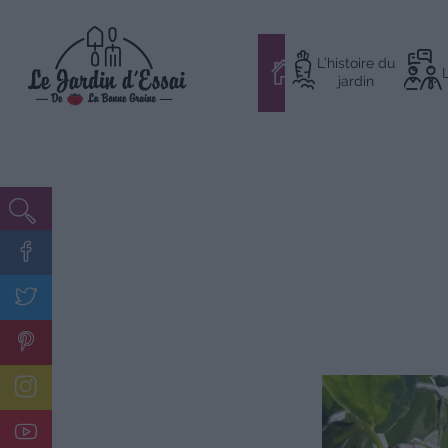
Aller
L’histoire du
au
#
jardin
contenu