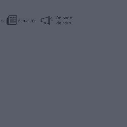
On parle
es
Actualités
de nous