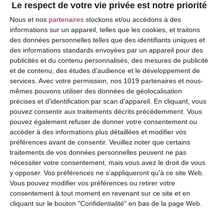
Le respect de votre vie privée est notre priorité
Votre adresse e-mail ne sera pas publiée.
Les
Nous et nos
partenaires
stockons et/ou accédons à des
champs obligatoires sont indiqués avec
*
informations sur un appareil, telles que les cookies, et traitons
des données personnelles telles que des identifiants uniques et
COMMENTAIRE
des informations standards envoyées par un appareil pour des
publicités et du contenu personnalisés, des mesures de publicité
et de contenu, des études d'audience et le développement de
services.
Avec votre permission, nos 1019 partenaires et nous-
mêmes pouvons utiliser des données de géolocalisation
précises et d’identification par scan d'appareil. En cliquant, vous
pouvez consentir aux traitements décrits précédemment. Vous
pouvez également refuser de donner votre consentement ou
accéder à des informations plus détaillées et modifier vos
préférences avant de consentir.
Veuillez noter que certains
traitements de vos données personnelles peuvent ne pas
nécessiter votre consentement, mais vous avez le droit de vous
y opposer. Vos préférences ne s'appliqueront qu’à ce site Web.
NOM
*
Vous pouvez modifier vos préférences ou retirer votre
consentement à tout moment en revenant sur ce site et en
cliquant sur le bouton "Confidentialité" en bas de la page Web.