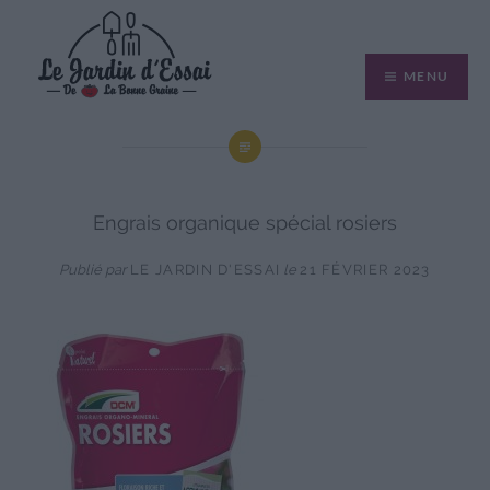
Aller
au
MENU
contenu
Engrais organique spécial rosiers
Publié par
LE JARDIN D'ESSAI
le
21 FÉVRIER 2023