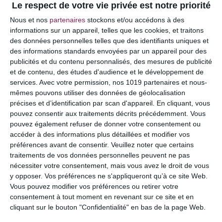
Le respect de votre vie privée est notre priorité
Votre adresse e-mail ne sera pas publiée.
Les
Nous et nos
partenaires
stockons et/ou accédons à des
champs obligatoires sont indiqués avec
*
informations sur un appareil, telles que les cookies, et traitons
des données personnelles telles que des identifiants uniques et
COMMENTAIRE
des informations standards envoyées par un appareil pour des
publicités et du contenu personnalisés, des mesures de publicité
et de contenu, des études d'audience et le développement de
services.
Avec votre permission, nos 1019 partenaires et nous-
mêmes pouvons utiliser des données de géolocalisation
précises et d’identification par scan d'appareil. En cliquant, vous
pouvez consentir aux traitements décrits précédemment. Vous
pouvez également refuser de donner votre consentement ou
accéder à des informations plus détaillées et modifier vos
préférences avant de consentir.
Veuillez noter que certains
traitements de vos données personnelles peuvent ne pas
nécessiter votre consentement, mais vous avez le droit de vous
y opposer. Vos préférences ne s'appliqueront qu’à ce site Web.
NOM
*
Vous pouvez modifier vos préférences ou retirer votre
consentement à tout moment en revenant sur ce site et en
cliquant sur le bouton "Confidentialité" en bas de la page Web.