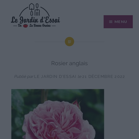
Aller
au
MENU
contenu
Rosier anglais
Publié par
LE JARDIN D'ESSAI
le
21 DÉCEMBRE 2022