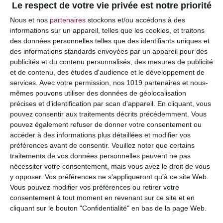
Le respect de votre vie privée est notre priorité
Votre adresse e-mail ne sera pas publiée.
Les
Nous et nos
partenaires
stockons et/ou accédons à des
champs obligatoires sont indiqués avec
*
informations sur un appareil, telles que les cookies, et traitons
des données personnelles telles que des identifiants uniques et
COMMENTAIRE
des informations standards envoyées par un appareil pour des
publicités et du contenu personnalisés, des mesures de publicité
et de contenu, des études d'audience et le développement de
services.
Avec votre permission, nos 1019 partenaires et nous-
mêmes pouvons utiliser des données de géolocalisation
précises et d’identification par scan d'appareil. En cliquant, vous
pouvez consentir aux traitements décrits précédemment. Vous
pouvez également refuser de donner votre consentement ou
accéder à des informations plus détaillées et modifier vos
préférences avant de consentir.
Veuillez noter que certains
traitements de vos données personnelles peuvent ne pas
nécessiter votre consentement, mais vous avez le droit de vous
y opposer. Vos préférences ne s'appliqueront qu’à ce site Web.
NOM
*
Vous pouvez modifier vos préférences ou retirer votre
consentement à tout moment en revenant sur ce site et en
cliquant sur le bouton "Confidentialité" en bas de la page Web.