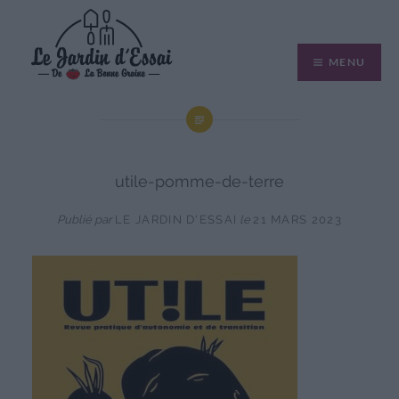
Aller
au
MENU
contenu
utile-pomme-de-terre
Publié par
LE JARDIN D'ESSAI
le
21 MARS 2023