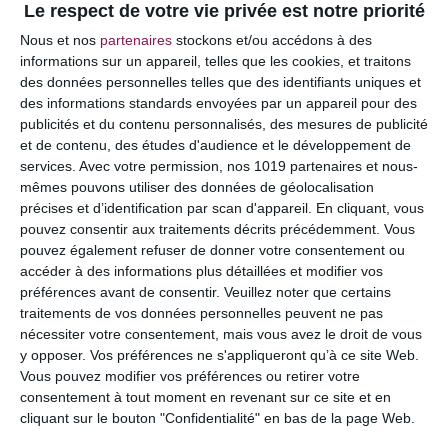
Le respect de votre vie privée est notre priorité
Votre adresse e-mail ne sera pas publiée.
Les
Nous et nos
partenaires
stockons et/ou accédons à des
champs obligatoires sont indiqués avec
*
informations sur un appareil, telles que les cookies, et traitons
des données personnelles telles que des identifiants uniques et
COMMENTAIRE
des informations standards envoyées par un appareil pour des
publicités et du contenu personnalisés, des mesures de publicité
et de contenu, des études d'audience et le développement de
services.
Avec votre permission, nos 1019 partenaires et nous-
mêmes pouvons utiliser des données de géolocalisation
précises et d’identification par scan d'appareil. En cliquant, vous
pouvez consentir aux traitements décrits précédemment. Vous
pouvez également refuser de donner votre consentement ou
accéder à des informations plus détaillées et modifier vos
préférences avant de consentir.
Veuillez noter que certains
traitements de vos données personnelles peuvent ne pas
nécessiter votre consentement, mais vous avez le droit de vous
y opposer. Vos préférences ne s'appliqueront qu’à ce site Web.
NOM
*
Vous pouvez modifier vos préférences ou retirer votre
consentement à tout moment en revenant sur ce site et en
cliquant sur le bouton "Confidentialité" en bas de la page Web.