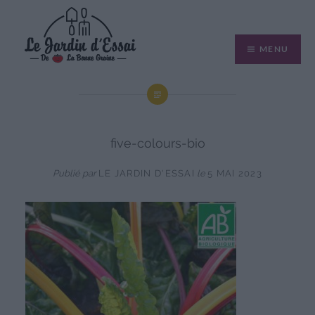
Aller
au
MENU
contenu
five-colours-bio
Publié par
LE JARDIN D'ESSAI
le
5 MAI 2023