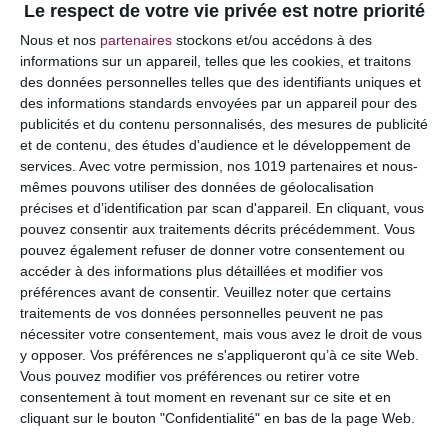
Le respect de votre vie privée est notre priorité
Votre adresse e-mail ne sera pas publiée.
Les
Nous et nos
partenaires
stockons et/ou accédons à des
champs obligatoires sont indiqués avec
*
informations sur un appareil, telles que les cookies, et traitons
des données personnelles telles que des identifiants uniques et
COMMENTAIRE
des informations standards envoyées par un appareil pour des
publicités et du contenu personnalisés, des mesures de publicité
et de contenu, des études d'audience et le développement de
services.
Avec votre permission, nos 1019 partenaires et nous-
mêmes pouvons utiliser des données de géolocalisation
précises et d’identification par scan d'appareil. En cliquant, vous
pouvez consentir aux traitements décrits précédemment. Vous
pouvez également refuser de donner votre consentement ou
accéder à des informations plus détaillées et modifier vos
préférences avant de consentir.
Veuillez noter que certains
traitements de vos données personnelles peuvent ne pas
nécessiter votre consentement, mais vous avez le droit de vous
y opposer. Vos préférences ne s'appliqueront qu’à ce site Web.
NOM
*
Vous pouvez modifier vos préférences ou retirer votre
consentement à tout moment en revenant sur ce site et en
cliquant sur le bouton "Confidentialité" en bas de la page Web.