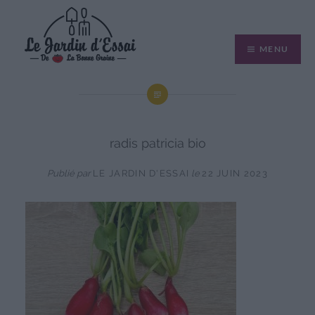
Aller
au
MENU
contenu
radis patricia bio
Publié par
LE JARDIN D'ESSAI
le
22 JUIN 2023