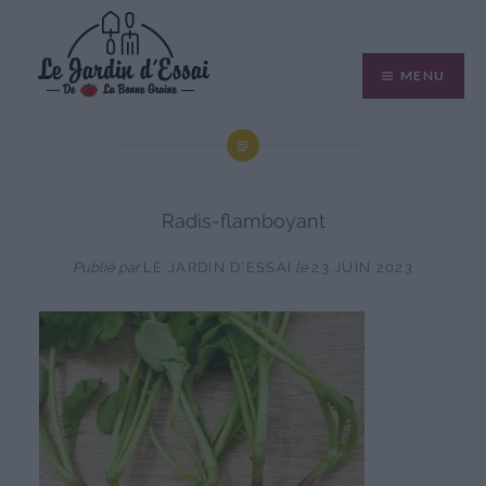
Aller
au
MENU
contenu
Radis-flamboyant
Publié par
LE JARDIN D'ESSAI
le
23 JUIN 2023