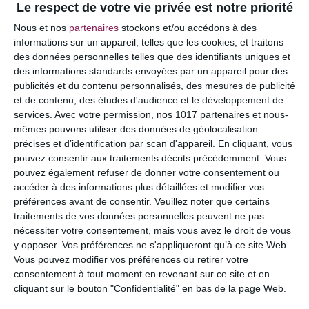
Le respect de votre vie privée est notre priorité
Votre adresse e-mail ne sera pas publiée.
Les
Nous et nos
partenaires
stockons et/ou accédons à des
champs obligatoires sont indiqués avec
*
informations sur un appareil, telles que les cookies, et traitons
des données personnelles telles que des identifiants uniques et
COMMENTAIRE
des informations standards envoyées par un appareil pour des
publicités et du contenu personnalisés, des mesures de publicité
et de contenu, des études d'audience et le développement de
services.
Avec votre permission, nos 1017 partenaires et nous-
mêmes pouvons utiliser des données de géolocalisation
précises et d’identification par scan d'appareil. En cliquant, vous
pouvez consentir aux traitements décrits précédemment. Vous
pouvez également refuser de donner votre consentement ou
accéder à des informations plus détaillées et modifier vos
préférences avant de consentir.
Veuillez noter que certains
traitements de vos données personnelles peuvent ne pas
nécessiter votre consentement, mais vous avez le droit de vous
y opposer. Vos préférences ne s'appliqueront qu’à ce site Web.
NOM
*
Vous pouvez modifier vos préférences ou retirer votre
consentement à tout moment en revenant sur ce site et en
cliquant sur le bouton "Confidentialité" en bas de la page Web.