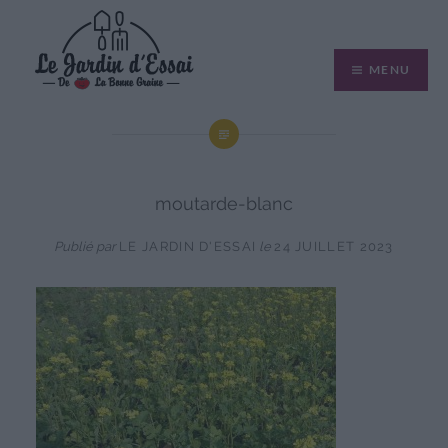
Aller
au
MENU
contenu
moutarde-blanc
Publié par
LE JARDIN D'ESSAI
le
24 JUILLET 2023