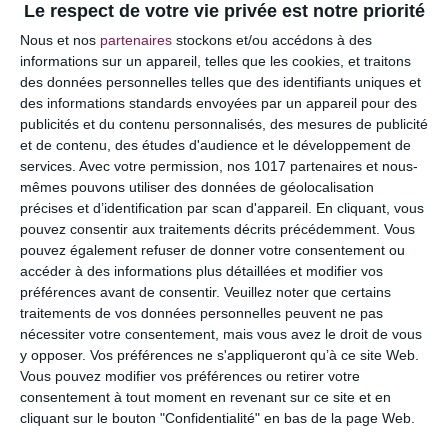
Le respect de votre vie privée est notre priorité
Votre adresse e-mail ne sera pas publiée.
Les
Nous et nos
partenaires
stockons et/ou accédons à des
champs obligatoires sont indiqués avec
*
informations sur un appareil, telles que les cookies, et traitons
des données personnelles telles que des identifiants uniques et
COMMENTAIRE
des informations standards envoyées par un appareil pour des
publicités et du contenu personnalisés, des mesures de publicité
et de contenu, des études d'audience et le développement de
services.
Avec votre permission, nos 1017 partenaires et nous-
mêmes pouvons utiliser des données de géolocalisation
précises et d’identification par scan d'appareil. En cliquant, vous
pouvez consentir aux traitements décrits précédemment. Vous
pouvez également refuser de donner votre consentement ou
accéder à des informations plus détaillées et modifier vos
préférences avant de consentir.
Veuillez noter que certains
traitements de vos données personnelles peuvent ne pas
nécessiter votre consentement, mais vous avez le droit de vous
y opposer. Vos préférences ne s'appliqueront qu’à ce site Web.
NOM
*
Vous pouvez modifier vos préférences ou retirer votre
consentement à tout moment en revenant sur ce site et en
cliquant sur le bouton "Confidentialité" en bas de la page Web.