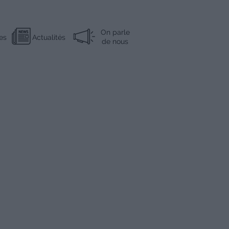
On parle
es
Actualités
de nous