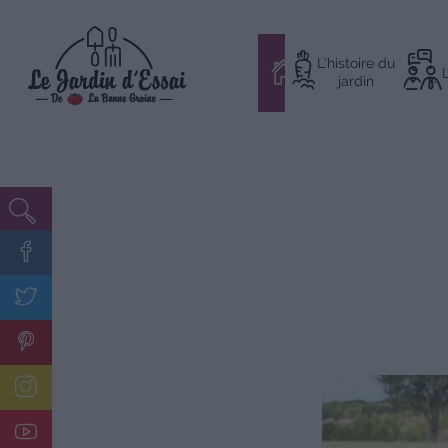
Aller
L’histoire du
au
#
jardin
contenu