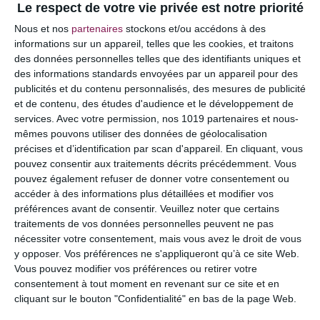
Le respect de votre vie privée est notre priorité
Votre adresse e-mail ne sera pas publiée.
Les
Nous et nos
partenaires
stockons et/ou accédons à des
champs obligatoires sont indiqués avec
*
informations sur un appareil, telles que les cookies, et traitons
des données personnelles telles que des identifiants uniques et
COMMENTAIRE
des informations standards envoyées par un appareil pour des
publicités et du contenu personnalisés, des mesures de publicité
et de contenu, des études d'audience et le développement de
services.
Avec votre permission, nos 1019 partenaires et nous-
mêmes pouvons utiliser des données de géolocalisation
précises et d’identification par scan d'appareil. En cliquant, vous
pouvez consentir aux traitements décrits précédemment. Vous
pouvez également refuser de donner votre consentement ou
accéder à des informations plus détaillées et modifier vos
préférences avant de consentir.
Veuillez noter que certains
traitements de vos données personnelles peuvent ne pas
nécessiter votre consentement, mais vous avez le droit de vous
y opposer. Vos préférences ne s'appliqueront qu’à ce site Web.
NOM
*
Vous pouvez modifier vos préférences ou retirer votre
consentement à tout moment en revenant sur ce site et en
cliquant sur le bouton "Confidentialité" en bas de la page Web.