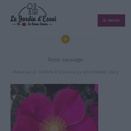
Aller
au
MENU
contenu
Rose sauvage
Publié par
LE JARDIN D'ESSAI
le
13 NOVEMBRE 2023