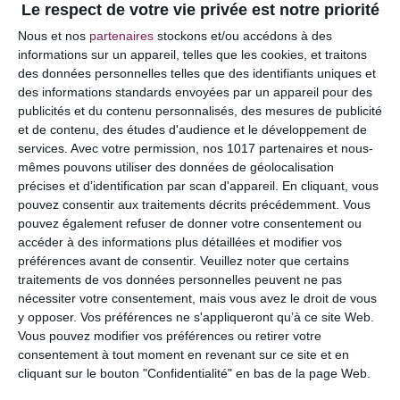
Le respect de votre vie privée est notre priorité
Votre adresse e-mail ne sera pas publiée.
Les
Nous et nos
partenaires
stockons et/ou accédons à des
champs obligatoires sont indiqués avec
*
informations sur un appareil, telles que les cookies, et traitons
des données personnelles telles que des identifiants uniques et
COMMENTAIRE
des informations standards envoyées par un appareil pour des
publicités et du contenu personnalisés, des mesures de publicité
et de contenu, des études d'audience et le développement de
services.
Avec votre permission, nos 1017 partenaires et nous-
mêmes pouvons utiliser des données de géolocalisation
précises et d’identification par scan d'appareil. En cliquant, vous
pouvez consentir aux traitements décrits précédemment. Vous
pouvez également refuser de donner votre consentement ou
accéder à des informations plus détaillées et modifier vos
préférences avant de consentir.
Veuillez noter que certains
traitements de vos données personnelles peuvent ne pas
nécessiter votre consentement, mais vous avez le droit de vous
y opposer. Vos préférences ne s'appliqueront qu’à ce site Web.
NOM
*
Vous pouvez modifier vos préférences ou retirer votre
consentement à tout moment en revenant sur ce site et en
cliquant sur le bouton "Confidentialité" en bas de la page Web.