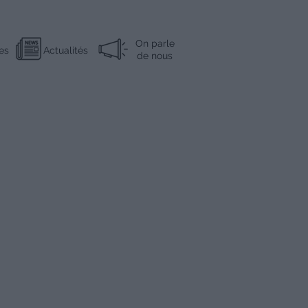
On parle
es
Actualités
de nous