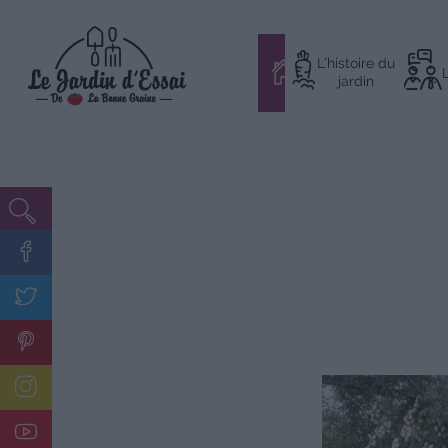
Aller
L’histoire du
au
#
jardin
contenu