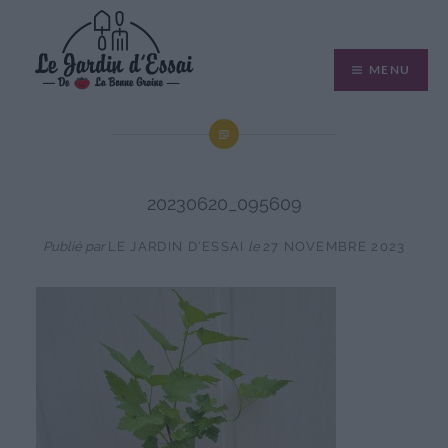
Aller
au
MENU
contenu
20230620_095609
Publié par
LE JARDIN D'ESSAI
le
27 NOVEMBRE 2023