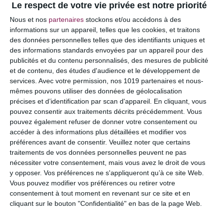
Le respect de votre vie privée est notre priorité
Votre adresse e-mail ne sera pas publiée.
Les
Nous et nos
partenaires
stockons et/ou accédons à des
champs obligatoires sont indiqués avec
*
informations sur un appareil, telles que les cookies, et traitons
des données personnelles telles que des identifiants uniques et
COMMENTAIRE
des informations standards envoyées par un appareil pour des
publicités et du contenu personnalisés, des mesures de publicité
et de contenu, des études d'audience et le développement de
services.
Avec votre permission, nos 1019 partenaires et nous-
mêmes pouvons utiliser des données de géolocalisation
précises et d’identification par scan d'appareil. En cliquant, vous
pouvez consentir aux traitements décrits précédemment. Vous
pouvez également refuser de donner votre consentement ou
accéder à des informations plus détaillées et modifier vos
préférences avant de consentir.
Veuillez noter que certains
traitements de vos données personnelles peuvent ne pas
nécessiter votre consentement, mais vous avez le droit de vous
y opposer. Vos préférences ne s'appliqueront qu’à ce site Web.
NOM
*
Vous pouvez modifier vos préférences ou retirer votre
consentement à tout moment en revenant sur ce site et en
cliquant sur le bouton "Confidentialité" en bas de la page Web.