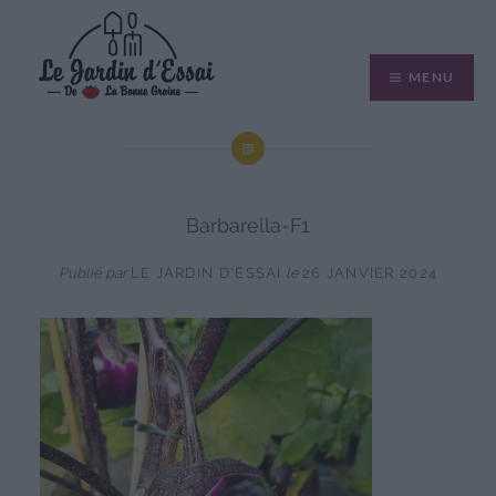
Aller
au
MENU
contenu
Barbarella-F1
Publié par
LE JARDIN D'ESSAI
le
26 JANVIER 2024