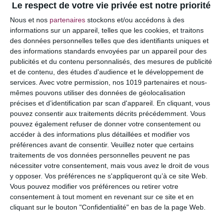
Le respect de votre vie privée est notre priorité
Votre adresse e-mail ne sera pas publiée.
Les
Nous et nos
partenaires
stockons et/ou accédons à des
champs obligatoires sont indiqués avec
*
informations sur un appareil, telles que les cookies, et traitons
des données personnelles telles que des identifiants uniques et
COMMENTAIRE
des informations standards envoyées par un appareil pour des
publicités et du contenu personnalisés, des mesures de publicité
et de contenu, des études d'audience et le développement de
services.
Avec votre permission, nos 1019 partenaires et nous-
mêmes pouvons utiliser des données de géolocalisation
précises et d’identification par scan d'appareil. En cliquant, vous
pouvez consentir aux traitements décrits précédemment. Vous
pouvez également refuser de donner votre consentement ou
accéder à des informations plus détaillées et modifier vos
préférences avant de consentir.
Veuillez noter que certains
traitements de vos données personnelles peuvent ne pas
nécessiter votre consentement, mais vous avez le droit de vous
y opposer. Vos préférences ne s'appliqueront qu’à ce site Web.
NOM
*
Vous pouvez modifier vos préférences ou retirer votre
consentement à tout moment en revenant sur ce site et en
cliquant sur le bouton "Confidentialité" en bas de la page Web.