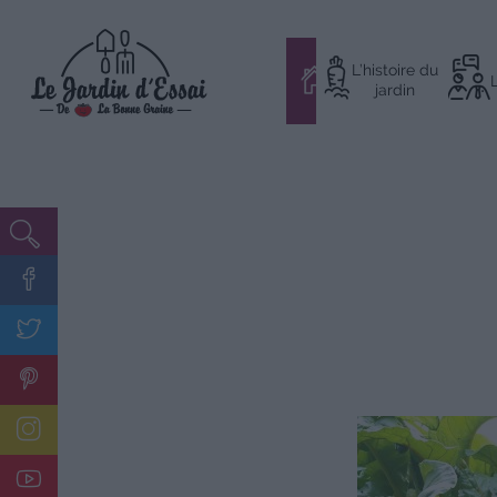
Aller
L’histoire du
au
#
jardin
contenu