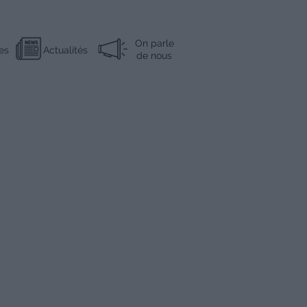
On parle
es
Actualités
de nous