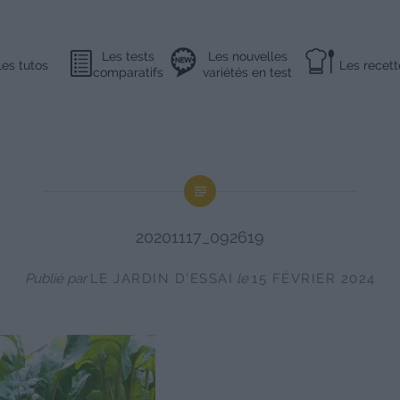
Les tests
Les nouvelles
Les tutos
Les recett
comparatifs
variétés en test
20201117_092619
Publié par
LE JARDIN D'ESSAI
le
15 FÉVRIER 2024