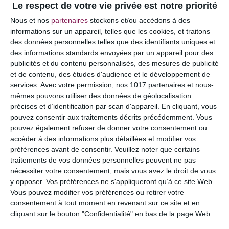
Le respect de votre vie privée est notre priorité
Votre adresse e-mail ne sera pas publiée.
Les
Nous et nos
partenaires
stockons et/ou accédons à des
champs obligatoires sont indiqués avec
*
informations sur un appareil, telles que les cookies, et traitons
des données personnelles telles que des identifiants uniques et
COMMENTAIRE
des informations standards envoyées par un appareil pour des
publicités et du contenu personnalisés, des mesures de publicité
et de contenu, des études d'audience et le développement de
services.
Avec votre permission, nos 1017 partenaires et nous-
mêmes pouvons utiliser des données de géolocalisation
précises et d’identification par scan d'appareil. En cliquant, vous
pouvez consentir aux traitements décrits précédemment. Vous
pouvez également refuser de donner votre consentement ou
accéder à des informations plus détaillées et modifier vos
préférences avant de consentir.
Veuillez noter que certains
traitements de vos données personnelles peuvent ne pas
nécessiter votre consentement, mais vous avez le droit de vous
y opposer. Vos préférences ne s'appliqueront qu’à ce site Web.
NOM
*
Vous pouvez modifier vos préférences ou retirer votre
consentement à tout moment en revenant sur ce site et en
cliquant sur le bouton "Confidentialité" en bas de la page Web.