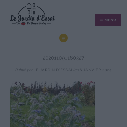
Aller
au
MENU
contenu
20201109_160327
Publié par
LE JARDIN D'ESSAI
le
16 JANVIER 2024