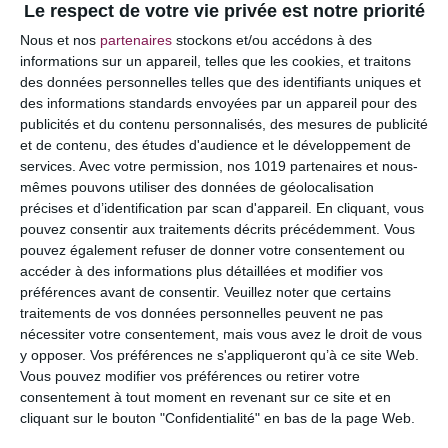
Le respect de votre vie privée est notre priorité
Votre adresse e-mail ne sera pas publiée.
Les
Nous et nos
partenaires
stockons et/ou accédons à des
champs obligatoires sont indiqués avec
*
informations sur un appareil, telles que les cookies, et traitons
des données personnelles telles que des identifiants uniques et
COMMENTAIRE
des informations standards envoyées par un appareil pour des
publicités et du contenu personnalisés, des mesures de publicité
et de contenu, des études d'audience et le développement de
services.
Avec votre permission, nos 1019 partenaires et nous-
mêmes pouvons utiliser des données de géolocalisation
précises et d’identification par scan d'appareil. En cliquant, vous
pouvez consentir aux traitements décrits précédemment. Vous
pouvez également refuser de donner votre consentement ou
accéder à des informations plus détaillées et modifier vos
préférences avant de consentir.
Veuillez noter que certains
traitements de vos données personnelles peuvent ne pas
nécessiter votre consentement, mais vous avez le droit de vous
y opposer. Vos préférences ne s'appliqueront qu’à ce site Web.
NOM
*
Vous pouvez modifier vos préférences ou retirer votre
consentement à tout moment en revenant sur ce site et en
cliquant sur le bouton "Confidentialité" en bas de la page Web.