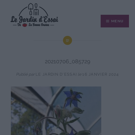
Aller
au
MENU
contenu
20210706_085729
Publié par
LE JARDIN D'ESSAI
le
16 JANVIER 2024