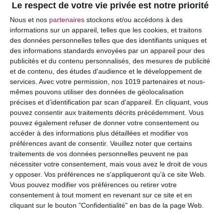
Le respect de votre vie privée est notre priorité
Votre adresse e-mail ne sera pas publiée.
Les
Nous et nos
partenaires
stockons et/ou accédons à des
champs obligatoires sont indiqués avec
*
informations sur un appareil, telles que les cookies, et traitons
des données personnelles telles que des identifiants uniques et
COMMENTAIRE
des informations standards envoyées par un appareil pour des
publicités et du contenu personnalisés, des mesures de publicité
et de contenu, des études d'audience et le développement de
services.
Avec votre permission, nos 1019 partenaires et nous-
mêmes pouvons utiliser des données de géolocalisation
précises et d’identification par scan d'appareil. En cliquant, vous
pouvez consentir aux traitements décrits précédemment. Vous
pouvez également refuser de donner votre consentement ou
accéder à des informations plus détaillées et modifier vos
préférences avant de consentir.
Veuillez noter que certains
traitements de vos données personnelles peuvent ne pas
nécessiter votre consentement, mais vous avez le droit de vous
y opposer. Vos préférences ne s'appliqueront qu’à ce site Web.
NOM
*
Vous pouvez modifier vos préférences ou retirer votre
consentement à tout moment en revenant sur ce site et en
cliquant sur le bouton "Confidentialité" en bas de la page Web.