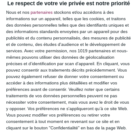
Le respect de votre vie privée est notre priorité
Votre adresse e-mail ne sera pas publiée.
Les
Nous et nos
partenaires
stockons et/ou accédons à des
champs obligatoires sont indiqués avec
*
informations sur un appareil, telles que les cookies, et traitons
des données personnelles telles que des identifiants uniques et
COMMENTAIRE
des informations standards envoyées par un appareil pour des
publicités et du contenu personnalisés, des mesures de publicité
et de contenu, des études d'audience et le développement de
services.
Avec votre permission, nos 1019 partenaires et nous-
mêmes pouvons utiliser des données de géolocalisation
précises et d’identification par scan d'appareil. En cliquant, vous
pouvez consentir aux traitements décrits précédemment. Vous
pouvez également refuser de donner votre consentement ou
accéder à des informations plus détaillées et modifier vos
préférences avant de consentir.
Veuillez noter que certains
traitements de vos données personnelles peuvent ne pas
nécessiter votre consentement, mais vous avez le droit de vous
y opposer. Vos préférences ne s'appliqueront qu’à ce site Web.
NOM
*
Vous pouvez modifier vos préférences ou retirer votre
consentement à tout moment en revenant sur ce site et en
cliquant sur le bouton "Confidentialité" en bas de la page Web.