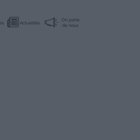
On parle
es
Actualités
de nous