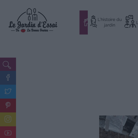
Aller
L’histoire du
au
#
jardin
contenu