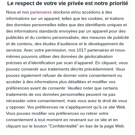
Le respect de votre vie privée est notre priorité
Votre adresse e-mail ne sera pas publiée.
Les
Nous et nos
partenaires
stockons et/ou accédons à des
champs obligatoires sont indiqués avec
*
informations sur un appareil, telles que les cookies, et traitons
des données personnelles telles que des identifiants uniques et
COMMENTAIRE
des informations standards envoyées par un appareil pour des
publicités et du contenu personnalisés, des mesures de publicité
et de contenu, des études d'audience et le développement de
services.
Avec votre permission, nos 1017 partenaires et nous-
mêmes pouvons utiliser des données de géolocalisation
précises et d’identification par scan d'appareil. En cliquant, vous
pouvez consentir aux traitements décrits précédemment. Vous
pouvez également refuser de donner votre consentement ou
accéder à des informations plus détaillées et modifier vos
préférences avant de consentir.
Veuillez noter que certains
traitements de vos données personnelles peuvent ne pas
nécessiter votre consentement, mais vous avez le droit de vous
y opposer. Vos préférences ne s'appliqueront qu’à ce site Web.
NOM
*
Vous pouvez modifier vos préférences ou retirer votre
consentement à tout moment en revenant sur ce site et en
cliquant sur le bouton "Confidentialité" en bas de la page Web.