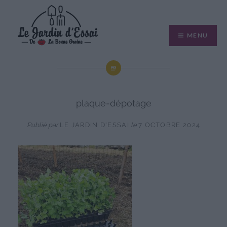
Aller
au
MENU
contenu
plaque-dépotage
Publié par
LE JARDIN D'ESSAI
le
7 OCTOBRE 2024