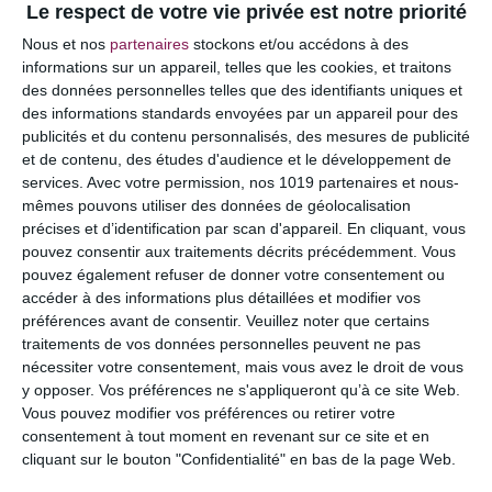
Le respect de votre vie privée est notre priorité
Votre adresse e-mail ne sera pas publiée.
Les
Nous et nos
partenaires
stockons et/ou accédons à des
champs obligatoires sont indiqués avec
*
informations sur un appareil, telles que les cookies, et traitons
des données personnelles telles que des identifiants uniques et
COMMENTAIRE
des informations standards envoyées par un appareil pour des
publicités et du contenu personnalisés, des mesures de publicité
et de contenu, des études d'audience et le développement de
services.
Avec votre permission, nos 1019 partenaires et nous-
mêmes pouvons utiliser des données de géolocalisation
précises et d’identification par scan d'appareil. En cliquant, vous
pouvez consentir aux traitements décrits précédemment. Vous
pouvez également refuser de donner votre consentement ou
accéder à des informations plus détaillées et modifier vos
préférences avant de consentir.
Veuillez noter que certains
traitements de vos données personnelles peuvent ne pas
nécessiter votre consentement, mais vous avez le droit de vous
y opposer. Vos préférences ne s'appliqueront qu’à ce site Web.
NOM
*
Vous pouvez modifier vos préférences ou retirer votre
consentement à tout moment en revenant sur ce site et en
cliquant sur le bouton "Confidentialité" en bas de la page Web.