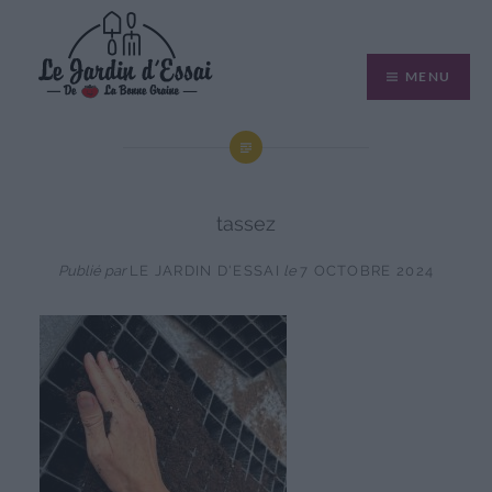
Aller
au
MENU
contenu
tassez
Publié par
LE JARDIN D'ESSAI
le
7 OCTOBRE 2024