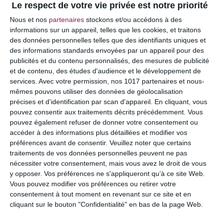
Le respect de votre vie privée est notre priorité
Votre adresse e-mail ne sera pas publiée.
Les
Nous et nos
partenaires
stockons et/ou accédons à des
champs obligatoires sont indiqués avec
*
informations sur un appareil, telles que les cookies, et traitons
des données personnelles telles que des identifiants uniques et
COMMENTAIRE
des informations standards envoyées par un appareil pour des
publicités et du contenu personnalisés, des mesures de publicité
et de contenu, des études d'audience et le développement de
services.
Avec votre permission, nos 1017 partenaires et nous-
mêmes pouvons utiliser des données de géolocalisation
précises et d’identification par scan d'appareil. En cliquant, vous
pouvez consentir aux traitements décrits précédemment. Vous
pouvez également refuser de donner votre consentement ou
accéder à des informations plus détaillées et modifier vos
préférences avant de consentir.
Veuillez noter que certains
traitements de vos données personnelles peuvent ne pas
nécessiter votre consentement, mais vous avez le droit de vous
y opposer. Vos préférences ne s'appliqueront qu’à ce site Web.
NOM
*
Vous pouvez modifier vos préférences ou retirer votre
consentement à tout moment en revenant sur ce site et en
cliquant sur le bouton "Confidentialité" en bas de la page Web.