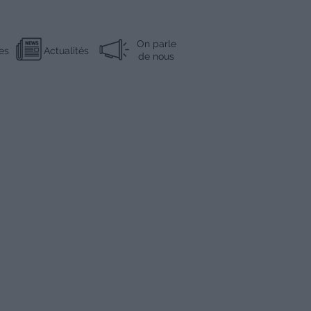
On parle
es
Actualités
de nous