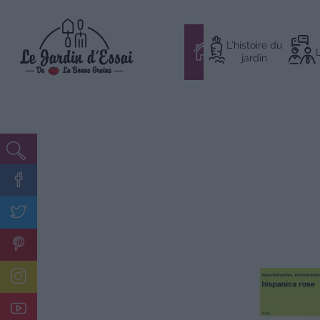
Aller
L’histoire du
au
#
jardin
contenu